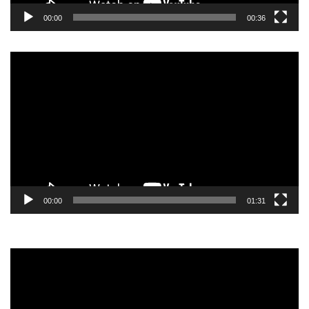
00:00
00:36
Video
Player
00:00
01:31
Video
Player