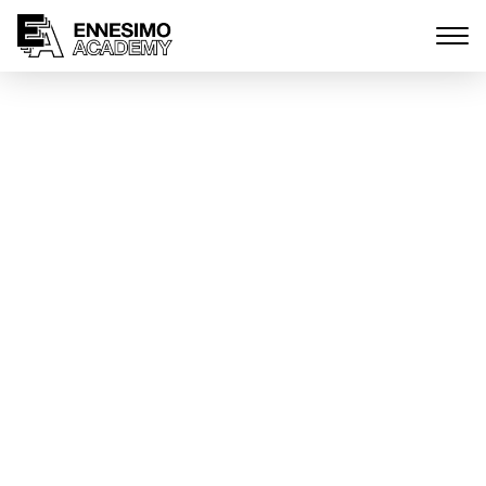
Raccontare il proprio
territorio con una
docuserie: prosegue il
progetto di una scuola
vibonese
Marzo 6, 2025