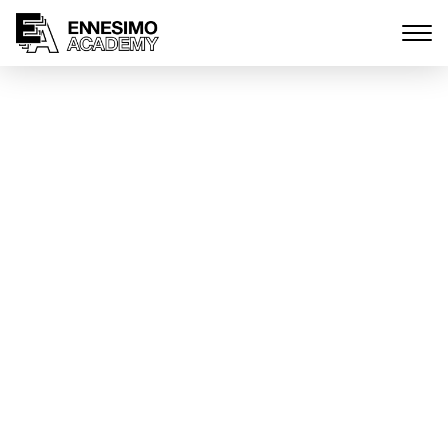
Nell’Hub in Villa di
Formigine arriva “La tua
Città”
Febbraio 4, 2022