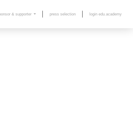
ponsor & supporter
press selection
login edu.academy
pre alla