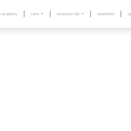
o academy
corsi
ennesimo lab
newsletter
s
Film Festival a
azie ai giovani