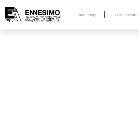
homepage
cos’è ennesim
L’Ennesimo 
comicità gr
Aprile 3, 2022