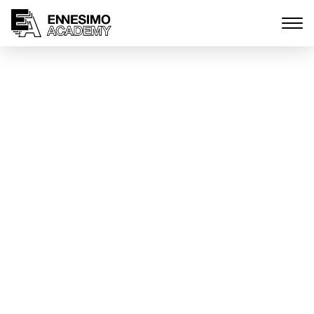
Ennesimo Academy arriva
nelle scuole di Scandiano,
Arceto e Casalgrande con
“Vitamina Cinema”
Marzo 13, 2023